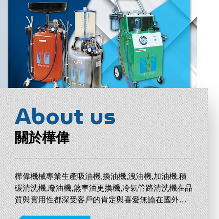
About us
關於樺偉
樺偉機械專業生產吸油機,換油機,洩油機,加油機,積
碳清洗機,廢油機,煞車油更換機,冷氣管路清洗機在品
質與實用性都深受客戶的肯定與喜愛無論在國外內
皆有良好銷售佳績。