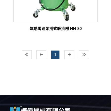
氣動馬達泵浦式吸油機 HN-80
1