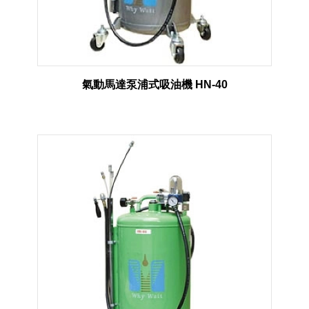
氣動馬達泵浦式吸油機 HN-40