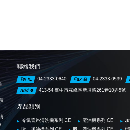
聯絡我們
04-2333-0640
04-2333-0539
Tel
Fax
離
413-54 臺中市霧峰區新厝路261巷10弄5號
Add
、
積
產品類別
、
清
冷氣管路清洗機系列 CE
廢油機系列 CE
加
偉
吸、加油機系列 CE
吸、洩油機系列 CE
(