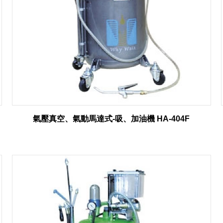
氣壓真空、氣動馬達式-吸、加油機 HA-404F