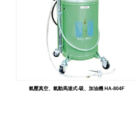
氣壓真空、氣動馬達式-吸、加油機 HA-804F