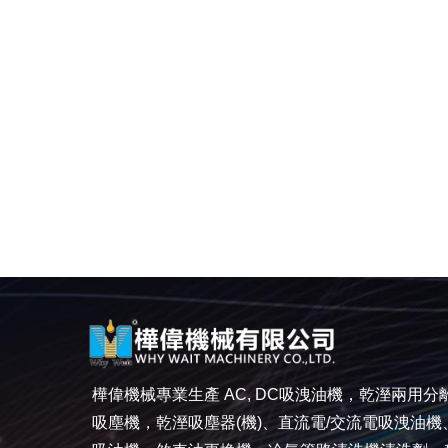
樺偉機械專業生產 AC, DC吸洩油機，乾溼兩用分
吸塵機，乾溼吸塵器(機)、直流電/交流電吸洩油機