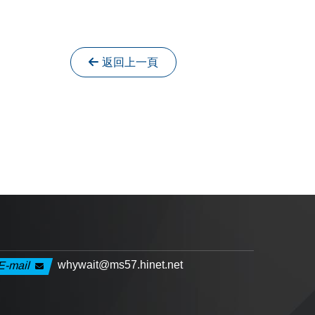
返回上一頁
whywait@ms57.hinet.net
E-mail