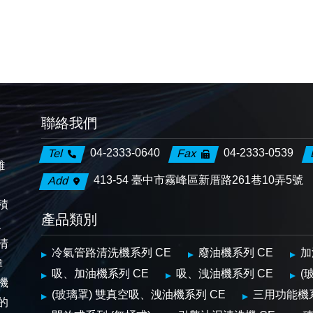
聯絡我們
04-2333-0640
04-2333-0539
Tel
Fax
離
413-54 臺中市霧峰區新厝路261巷10弄5號
Add
、
積
產品類別
、
清
冷氣管路清洗機系列 CE
廢油機系列 CE
加
偉
吸、加油機系列 CE
吸、洩油機系列 CE
(
機
(玻璃罩) 雙真空吸、洩油機系列 CE
三用功能機
的